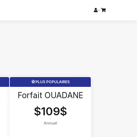
PLUS POPULAIRES
A
Forfait OUADANE
$109$
Annuel