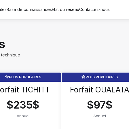
ités
Base de connaissances
État du réseau
Contactez-nous
s
 technique
PLUS POPULAIRES
PLUS POPULAIRES
orfait TICHITT
Forfait OUALAT
$235$
$97$
Annuel
Annuel