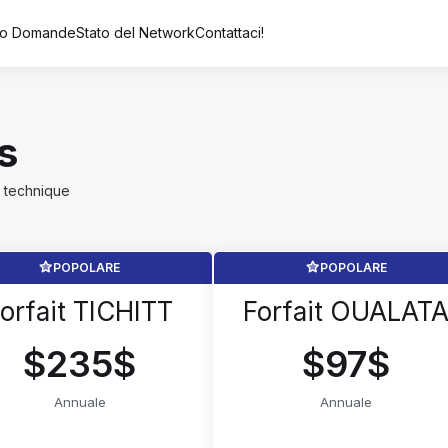
vio Domande
Stato del Network
Contattaci!
s
 technique
POPOLARE
POPOLARE
orfait TICHITT
Forfait OUALAT
$235$
$97$
Annuale
Annuale