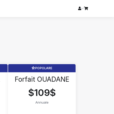
POPOLARE
A
Forfait OUADANE
$109$
Annuale