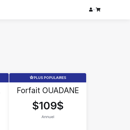
PLUS POPULAIRES
A
Forfait OUADANE
$109$
Annuel