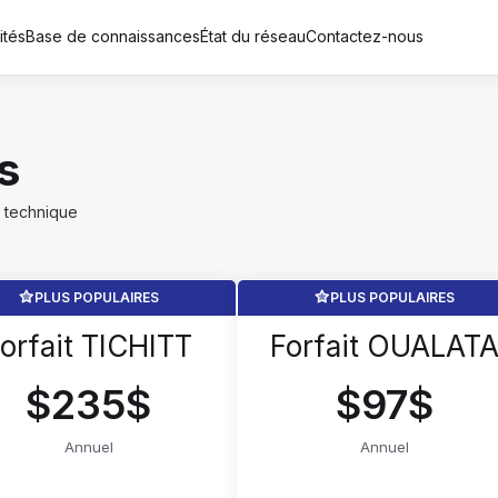
ités
Base de connaissances
État du réseau
Contactez-nous
s
 technique
PLUS POPULAIRES
PLUS POPULAIRES
orfait TICHITT
Forfait OUALAT
$235$
$97$
Annuel
Annuel